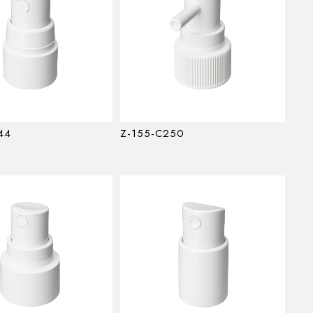
44
Z-155-C250