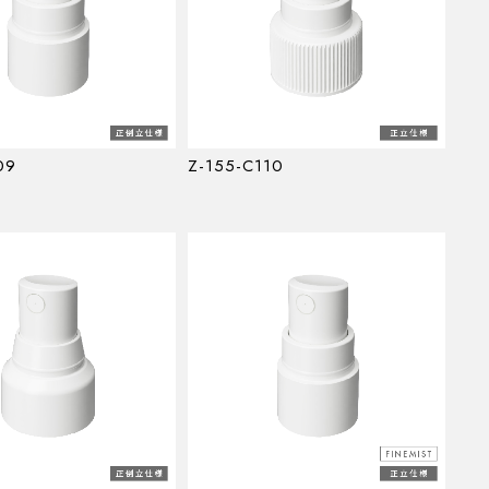
09
Z-155-C110