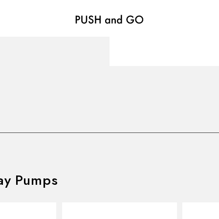
VALVES
バルブ
Recommended Specifications
推奨スペック
ay Pumps