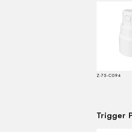
Z-75-C094
Trigger 