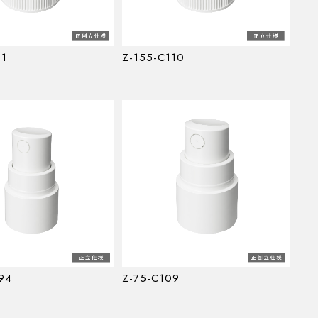
11
Z-155-C110
94
Z-75-C109