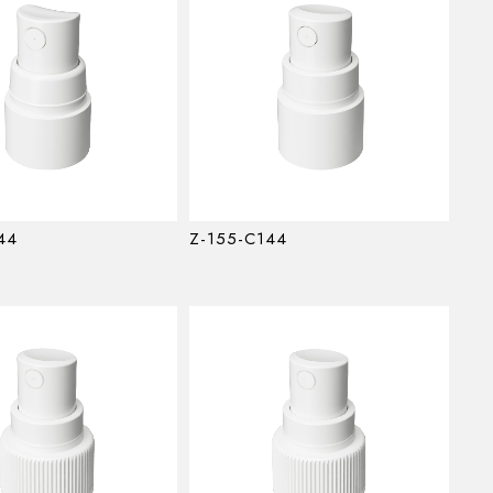
44
Z-155-C144