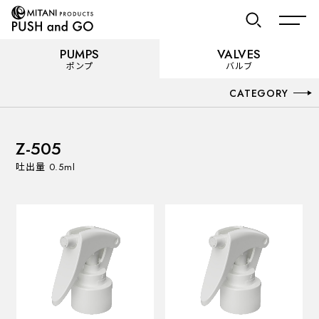
PUMPS
VALVES
ポンプ
バルブ
PUMPS
CATEGORY
ポンプ
お気に入り
カテゴリーを見る
Z-505
使用用途から選ぶ
吐出量 0.5ml
VALVES
バルブ
Recommended Specifications
推奨スペック