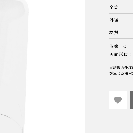
全高
外径
材質
形態：O
天面形状：
※記載の仕様
が生じる場合