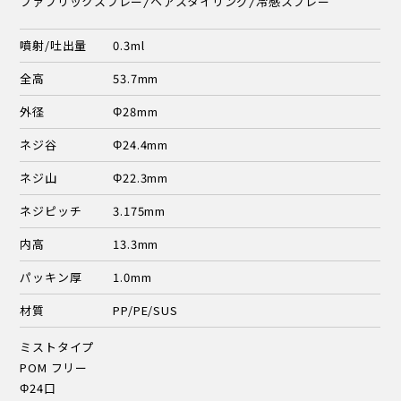
ファブリックスプレー/ヘアスタイリング/冷感スプレー
噴射/吐出量
0.3ml
全高
53.7mm
外径
Φ28mm
ネジ谷
Φ24.4mm
ネジ山
Φ22.3mm
ネジピッチ
3.175mm
内高
13.3mm
パッキン厚
1.0mm
材質
PP/PE/SUS
ミストタイプ
POM フリー
Φ24口