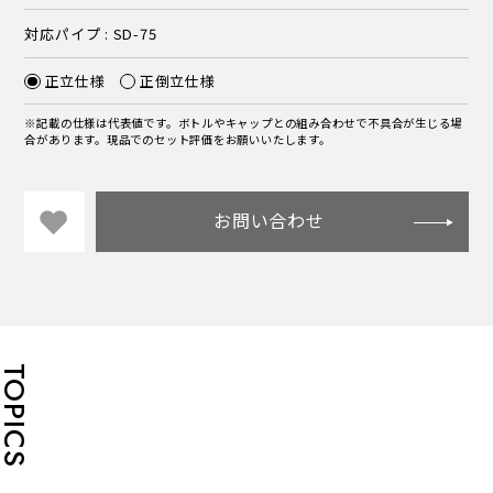
対応パイプ : SD-75
正立仕様
正倒立仕様
※記載の仕様は代表値です。ボトルやキャップとの組み合わせで不具合が生じる場
合があります。現品でのセット評価をお願いいたします。
お問い合わせ
TOPICS