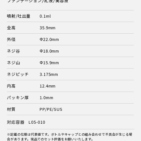
ファンデーション/乳液/美容液
噴射/吐出量
0.1ml
全高
35.9mm
外径
Φ22.0mm
ネジ谷
Φ18.0mm
ネジ山
Φ15.9mm
ネジピッチ
3.175mm
内高
12.4mm
パッキン厚
1.0mm
材質
PP/PE/SUS
対応容器 L05-010
※記載の仕様は代表値です。ボトルやキャップとの組み合わせで不具合が生じる場
合があります。現品でのセット評価をお願いいたします。