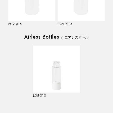
PCV-516
PCV-500
PC
Airless Bottles
/
エアレスボトル
L05-010