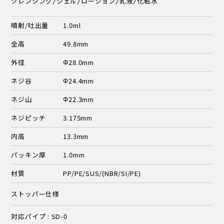
クレンジング/ジェル/ローション/乳液/化粧水
噴射/吐出量
1.0ml
全高
49.8mm
外径
Φ28.0mm
ネジ谷
Φ24.4mm
ネジ山
Φ22.3mm
ネジピッチ
3.175mm
内高
13.3mm
パッキン厚
1.0mm
材質
PP/PE/SUS/(NBR/SI/PE)
ストッパー仕様
対応パイプ : SD-0