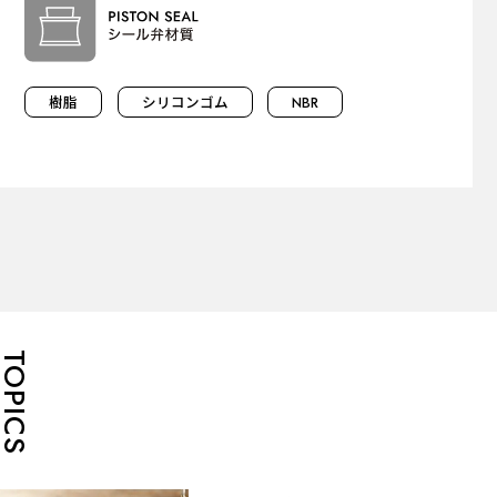
樹脂
シリコンゴム
NBR
TOPICS