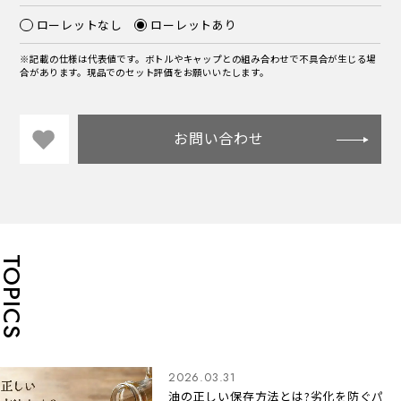
ローレットなし
ローレットあり
※記載の仕様は代表値です。ボトルやキャップとの組み合わせで不具合が生じる場
合があります。現品でのセット評価をお願いいたします。
お問い合わせ
TOPICS
2026.03.31
油の正しい保存方法とは?劣化を防ぐパ