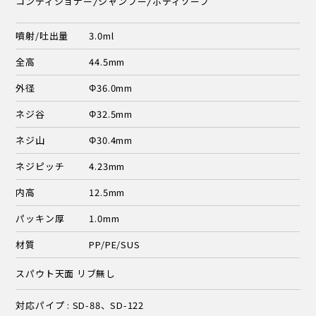
コンディショナー/シャンプー/ボディソープ
噴射/吐出量
3.0ml
全高
44.5mm
外径
Φ36.0mm
ネジ谷
Φ32.5mm
ネジ山
Φ30.4mm
ネジピッチ
4.23mm
内高
12.5mm
パッキン厚
1.0mm
材質
PP/PE/SUS
スパウト天面 リブ無し
対応パイプ : SD-88、SD-122