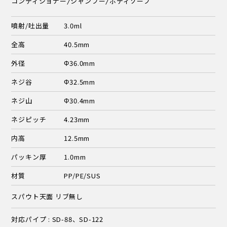
コンディショナー/シャンプー/ボディソープ
噴射/吐出量
3.0ml
全高
40.5mm
外径
Φ36.0mm
ネジ谷
Φ32.5mm
ネジ山
Φ30.4mm
ネジピッチ
4.23mm
内高
12.5mm
パッキン厚
1.0mm
材質
PP/PE/SUS
スパウト天面 リブ無し
対応パイプ : SD-88、SD-122