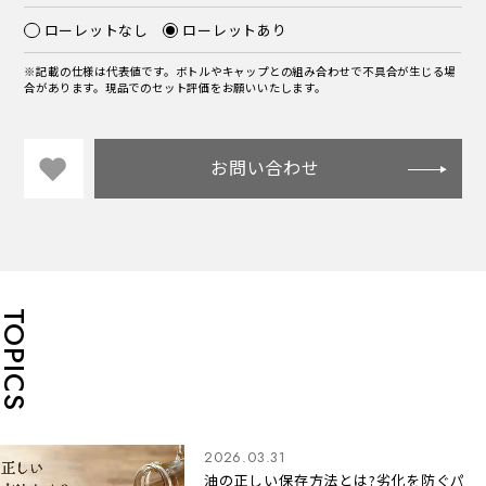
ローレットなし
ローレットあり
※記載の仕様は代表値です。ボトルやキャップとの組み合わせで不具合が生じる場
合があります。現品でのセット評価をお願いいたします。
お問い合わせ
TOPICS
2026.03.31
油の正しい保存方法とは?劣化を防ぐパ