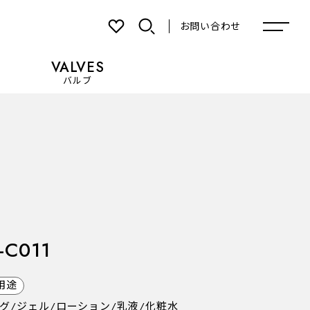
お問い合わせ
VALVES
バルブ
お気に入り
-C011
用途
グ/ジェル/ローション/乳液/化粧水