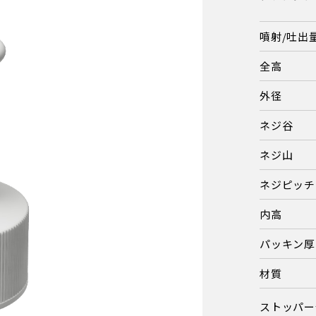
噴射/吐出
全高
外径
ネジ谷
ネジ山
ネジピッチ
内高
パッキン厚
材質
ストッパー