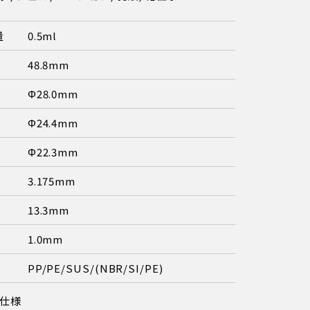
量
0.5ml
48.8mm
Φ28.0mm
Φ24.4mm
Φ22.3mm
3.175mm
13.3mm
1.0mm
PP/PE/SUS/(NBR/SI/PE)
仕様