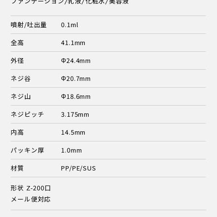
ファンデーション/乳液/化粧水/美容液
噴射/吐出量
0.1ml
全高
41.1mm
外径
Φ24.4mm
ネジ谷
Φ20.7mm
ネジ山
Φ18.6mm
ネジピッチ
3.175mm
内高
14.5mm
パッキン厚
1.0mm
材質
PP/PE/SUS
形状 Z-200口
メール便対応