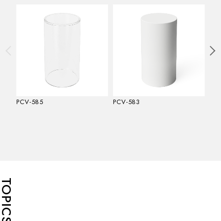
PCV-585
PCV-583
PC
TOPICS