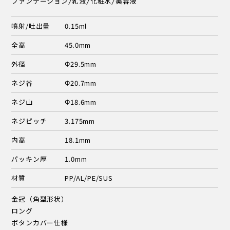
ファンデーション/乳液/化粧水/美容液
噴射/吐出量
0.15ml
全高
45.0mm
外径
Φ29.5mm
ネジ谷
Φ20.7mm
ネジ山
Φ18.6mm
ネジピッチ
3.175mm
内高
18.1mm
パッキン厚
1.0mm
材質
PP/AL/PE/SUS
金冠（角型形状）
ロング
ボタンカバー仕様