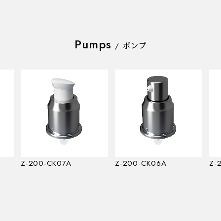
Pumps
/
ポンプ
Z-200-CK07A
Z-200-CK06A
Z-