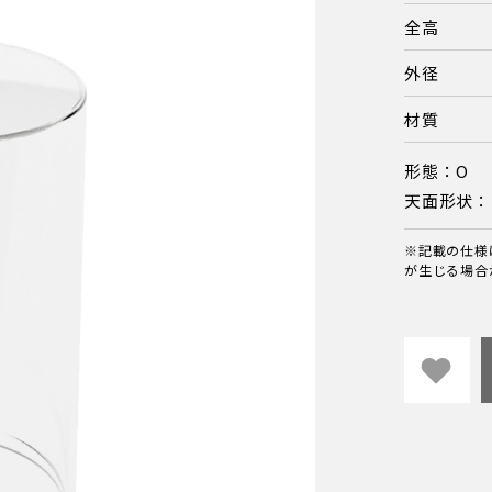
全高
外径
材質
形態：O
天面形状：
※記載の仕様
が生じる場合