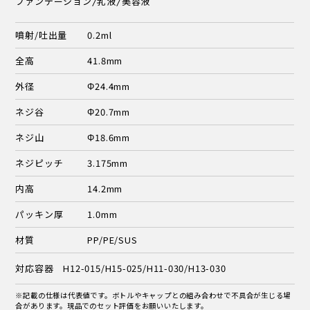
ファンデーション/乳液/美容液
噴射/吐出量
0.2ml
全高
41.8mm
外径
Φ24.4mm
ネジ谷
Φ20.7mm
ネジ山
Φ18.6mm
ネジピッチ
3.175mm
内高
14.2mm
パッキン厚
1.0mm
材質
PP/PE/SUS
対応容器 H12-015/H15-025/H11-030/H13-030
※記載の仕様は代表値です。ボトルやキャップとの組み合わせで不具合が生じる場
合があります。現品でのセット評価をお願いいたします。