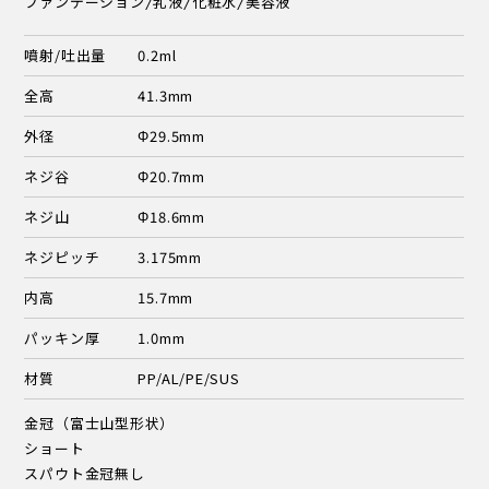
ファンデーション/乳液/化粧水/美容液
噴射/吐出量
0.2ml
全高
41.3mm
外径
Φ29.5mm
ネジ谷
Φ20.7mm
ネジ山
Φ18.6mm
ネジピッチ
3.175mm
内高
15.7mm
パッキン厚
1.0mm
材質
PP/AL/PE/SUS
金冠（富士山型形状）
ショート
スパウト金冠無し