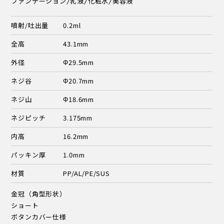
ファンデーション/乳液/化粧水/美容液
噴射/吐出量
0.2ml
全高
43.1mm
外径
Φ29.5mm
ネジ谷
Φ20.7mm
ネジ山
Φ18.6mm
ネジピッチ
3.175mm
内高
16.2mm
パッキン厚
1.0mm
材質
PP/AL/PE/SUS
金冠（角型形状）
ショート
ボタンカバー仕様