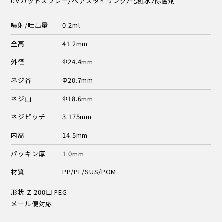
UVカットスプレー/ヘアスタイリング/化粧水/除菌剤
噴射/吐出量
0.2ml
全高
41.2mm
外径
Φ24.4mm
ネジ谷
Φ20.7mm
ネジ山
Φ18.6mm
ネジピッチ
3.175mm
内高
14.5mm
パッキン厚
1.0mm
材質
PP/PE/SUS/POM
形状 Z-200口 PEG
メール便対応