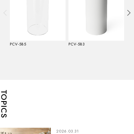
PCV-585
PCV-583
PC
TOPICS
2026.03.31